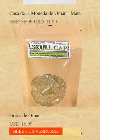
Casa de la Moneda de Omán - Mate
Precio
Precio de oferta
USD 36.99
USD 31.99
Gorro de Omán
Precio
USD 16.99
BEBE TUS VERDURAS