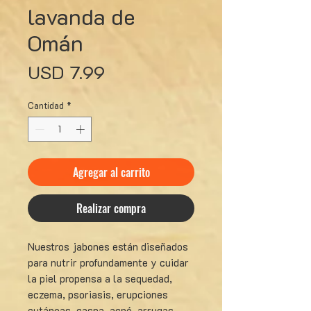
lavanda de
Omán
Precio
USD 7.99
Cantidad
*
Agregar al carrito
Realizar compra
Nuestros jabones están diseñados
para nutrir profundamente y cuidar
la piel propensa a la sequedad,
eczema, psoriasis, erupciones
cutáneas, caspa, acné, arrugas