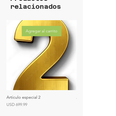
relacionados
Agregar al carrito
Artículo especial 2
Artículo especial 1
Precio
Precio
USD 699.99
USD 229.99