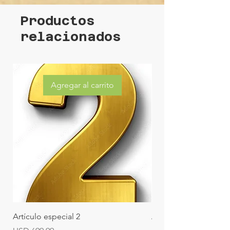
Productos
relacionados
Agregar al carrito
Artículo especial 2
Artículo especial 1